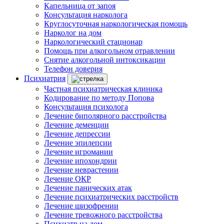
Капельница от запоя
Консультация нарколога
Круглосуточная наркологическая помощь
Нарколог на дом
Наркологический стационар
Помощь при алкогольном отравлении
Снятие алкогольной интоксикации
Телефон доверия
Психиатрия
Частная психиатрическая клиника
Кодирование по методу Попова
Консультация психолога
Лечение биполярного расстройства
Лечение деменции
Лечение депрессии
Лечение эпилепсии
Лечение игромании
Лечение ипохондрии
Лечение неврастении
Лечение ОКР
Лечение панических атак
Лечение психиатрических расстройств
Лечение шизофрении
Лечение тревожного расстройства
Психиатр на дом