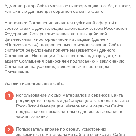
Администратор Сайта указывает информацию о себе, а также,
Контакты
контактные данные для обратной связи на Сайте.
Настоящее Соглашение является публичной офертой в
8 800 200-48-16
соответствии с действующим законодательством Российской
Бесплатно по РФ
Федерации. Совершение конклюдентных действий
физическими, либо юридическими лицами (далее -
«Пользователь»), направленных на использование Сайта
Вызвать специалиста
считается безусловным принятием (акцептом) данного
Соглашения. Настоящим Пользователь подтверждает, что
акцепт Соглашения равносилен подписанию и заключению
Соглашения на условиях, изложенных в настоящем
ООО «Медицинская компания «Наркологический центр»
Соглашении.
г. Беломорск, ул. Мерецкова, 6
Электронная почта:
info@mk-narkolog-centr
Условия использования сайта
Использование любых материалов и сервисов Сайта
регулируется нормами действующего законодательства
Российской Федерации. Материалы и сервисы Сайта
предназначены исключительно для использования в
законных целях.
Пользователь вправе по своему усмотрению
знакомиться с материалами сайта и сервисами Сайта,