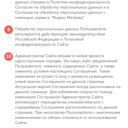
данных отражен в Политике конфиденциальности,
Задать вопрос
Согласии на обработку персональных данных и в
Согласии на обработку персональных данных с
Задайте свой вопрос и мы ответим вам
помощью сервиса "Яндекс.Метрика".
Бесплатная консультация
Обработка персональных данных Пользователя
Оставьте данные и мы вам перезвоним!
регулируется действующим законодательством
Российской Федерации и
Политикой
Поиск по сайту
Выбор города
конфиденциальности Сайта
.
Администратор Сайта вправе в любое время в
одностороннем порядке, без каких либо уведомлений
Пользователя, изменять содержимое Сайта, а также
Результаты поиска (0)
Нажимая кнопку я соглашаюсь с
политикой конфиденциальности
изменять условия настоящего Соглашения. Такие
и
пользовательским соглашением
изменения вступают в силу с момента размещения
новой версии Соглашения на данной странице.
Вызвать специалиста
Нажимая кнопку я соглашаюсь с
политикой конфиденциальности
Актуальная версия Соглашения всегда расположена на
и
пользовательским соглашением
данной странице. Для избежания споров по поводу
изменения Соглашения Администратор Сайта
Отправить
рекомендует периодически ознакамливаться с
содержимым Соглашения расположенного на данной
странице. При несогласии Пользователя с внесенными
изменениями он обязан отказаться от использования
Сайта.