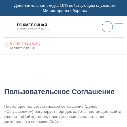
Дополнительная скидка 10% действующим служащим
Министерства обороны
ПОХМЕЛОЧНАЯ
наркологический центр
8 800 200-48-16
Бесплатно по РФ
Алкоголизм
Наркоцентр «Похмелочная» в Беломорске
Наркомания
Пользовательское Соглашение
Наркология
Пользовательское Соглашение
Психиатрия
Реабилитация
Настоящее пользовательское соглашение (далее -
«Соглашение») регулирует порядок работы настоящего сайта
Цены
(далее - «Сайт»), определяет условия использования
материалов и сервисов Сайта.
О нас