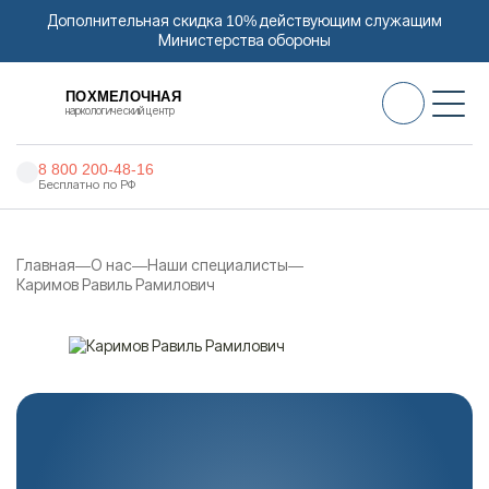
Дополнительная скидка 10% действующим служащим
Министерства обороны
ПОХМЕЛОЧНАЯ
наркологический центр
8 800 200-48-16
Бесплатно по РФ
Алкоголизм
Главная
О нас
Наши специалисты
Наркомания
Каримов Равиль Рамилович
Наркология
Психиатрия
Реабилитация
Цены
О нас