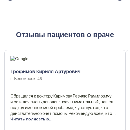
Отзывы пациентов о враче
Трофимов Кирилл Артурович
г. Беломорск, 45
Обращался к доктору Каримову Равилю Рамиловичу
и остался очень доволен: врач внимательный, нашёл
подход именно к моей проблеме, чувствуется, что
действительно хочет помочь. Рекомендую всем, кто
столкнулся с подобными трудностями!
Читать полностью...
Задать вопрос