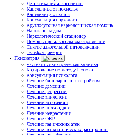
Детоксикация алкоголиков
Капельница от похмелья
Капельница от запоя
Консультация нарколога
Круглосуточная наркологическая помощь
Нарколог на дом
Наркологический стационар
Помощь при алкогольном отравлении
Снятие алкогольной интоксикации
Телефон доверия
Психиатрия
Частная психиатрическая клиника
Кодирование по методу Попова
Консультация психолога
Лечение биполярного расстройства
Лечение деменции
Лечение депрессии
Лечение эпилепсии
Лечение игромании
Лечение ипохондрии
Лечение неврастении
Лечение ОКР
Лечение панических атак
Лечение психиатрических расстройств
Лечение шизофрении