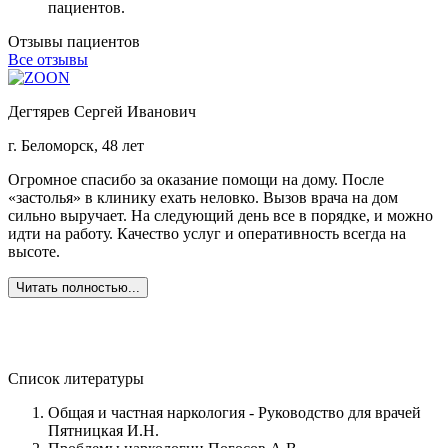
пациентов.
Отзывы пациентов
Все отзывы
Дегтярев Сергей Иванович
г. Беломорск, 48 лет
г
Огромное спасибо за оказание помощи на дому. После
З
«застолья» в клинику ехать неловко. Вызов врача на дом
о
сильно выручает. На следующий день все в порядке, и можно
о
идти на работу. Качество услуг и оперативность всегда на
б
высоте.
Ж
в
Читать полностью...
Список литературы
Общая и частная наркология - Руководство для врачей
Пятницкая И.Н.