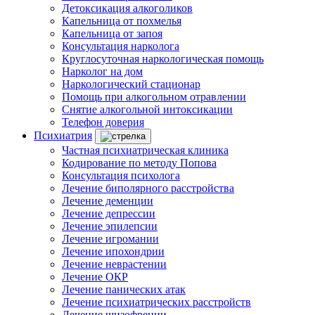
Детоксикация алкоголиков
Капельница от похмелья
Капельница от запоя
Консультация нарколога
Круглосуточная наркологическая помощь
Нарколог на дом
Наркологический стационар
Помощь при алкогольном отравлении
Снятие алкогольной интоксикации
Телефон доверия
Психиатрия
Частная психиатрическая клиника
Кодирование по методу Попова
Консультация психолога
Лечение биполярного расстройства
Лечение деменции
Лечение депрессии
Лечение эпилепсии
Лечение игромании
Лечение ипохондрии
Лечение неврастении
Лечение ОКР
Лечение панических атак
Лечение психиатрических расстройств
Лечение шизофрении