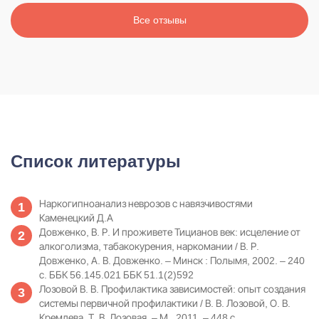
Все отзывы
Список литературы
Наркогипноанализ неврозов с навязчивостями
Каменецкий Д.А
Довженко, В. Р. И проживете Тицианов век: исцеление от
алкоголизма, табакокурения, наркомании / В. Р.
Довженко, А. В. Довженко. – Минск : Полымя, 2002. – 240
с. ББК 56.145.021 ББК 51.1(2)592
Лозовой В. В. Профилактика зависимостей: опыт создания
системы первичной профилактики / В. В. Лозовой, О. В.
Кремлева, Т. В. Лозовая. – М., 2011. – 448 с.