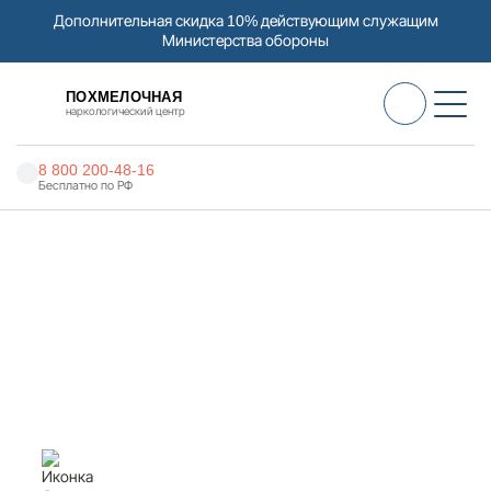
Дополнительная скидка 10% действующим служащим
Министерства обороны
ПОХМЕЛОЧНАЯ
наркологический центр
8 800 200-48-16
Бесплатно по РФ
Алкоголизм
Главная
Услуги
Анонимное кодирование
Наркомания
Наркология
Анонимное кодирование в
Беломорске
Психиатрия
Реабилитация
Цены
О нас