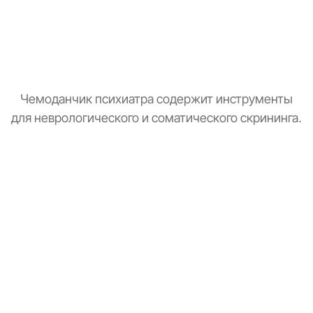
Чемоданчик психиатра содержит инструменты
для неврологического и соматического скрининга.
Тонометр
Замер давления для оценки общего состояния.
Стетоскоп
Базовая аускультация перед выпиской рецептов.
Зрачковый фонарик