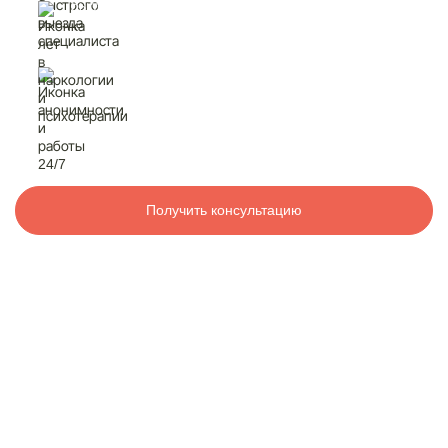
быстрый выезд
специалиста
Контакты
лет в наркологии
и психотерапии
8 800 200-48-16
Бесплатно по РФ
анонимность
и работа 24/7
Вызвать специалиста
Получить консультацию
ООО «Медицинская компания «Наркологический центр»
г. Беломорск, ул. Мерецкова, 6
Электронная почта:
info@mk-narkolog-centr