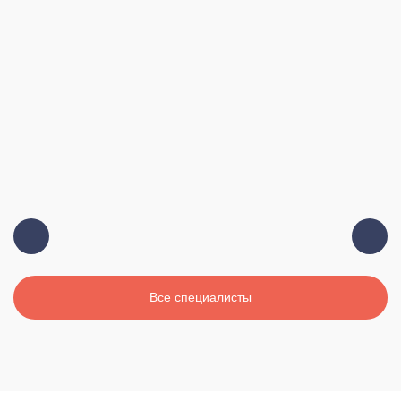
Должность:
Главный врач, терапевт, высшая
категория
Стаж:
19 лет
Все специалисты