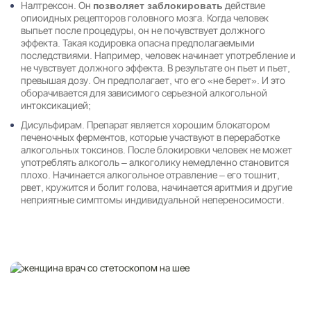
Налтрексон. Он
действие
позволяет заблокировать
опиоидных рецепторов головного мозга. Когда человек
выпьет после процедуры, он не почувствует должного
эффекта. Такая кодировка опасна предполагаемыми
Результаты поиска (0)
последствиями. Например, человек начинает употребление и
Нажимая кнопку я соглашаюсь с
политикой конфиденциальности
и
не чувствует должного эффекта. В результате он пьет и пьет,
пользовательским соглашением
превышая дозу. Он предполагает, что его «не берет». И это
Вызвать специалиста
оборачивается для зависимого серьезной алкогольной
Нажимая кнопку я соглашаюсь с
политикой конфиденциальности
и
интоксикацией;
пользовательским соглашением
Дисульфирам. Препарат является хорошим блокатором
Отправить
печеночных ферментов, которые участвуют в переработке
алкогольных токсинов. После блокировки человек не может
употреблять алкоголь – алкоголику немедленно становится
плохо. Начинается алкогольное отравление – его тошнит,
рвет, кружится и болит голова, начинается аритмия и другие
неприятные симптомы индивидуальной непереносимости.