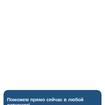
Тест реакции зрачков на свет.
Глюкометр
Исключение скачков сахара как причины бреда.
ЭКГ-аппарат
Проверка сердца перед назначением психотропов.
Когнитивные тесты
Блиц-опрос для проверки памяти и ориентации.
Поможем прямо сейчас в любой