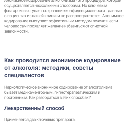
Анонимное кодирование алкоголизма - это процедура, которая
осуществляется несколькими способами. Но ключевым
фактором выступает сохранение конфиденциальности - данные
о пациентах из нашей клиники не распространяются. Анонимное
кодирование выступает эффективным методом лечения, если
человек сам проявляет желание избавиться от спиртной
зависимости.
Как проводится анонимное кодирование
от алкоголя: методики, советы
специалистов
Задать вопрос
Наркологическое анонимное кодирование от алкоголизма
бывает медикаментозным, гипнотерапевтическим и
Задайте свой вопрос и мы ответим вам
постоянным. Как разобраться в этих способах?
Бесплатная консультация
Лекарственный способ
Оставьте данные и мы вам перезвоним!
Применяется два ключевых препарата:
Поиск по сайту
Выбор города