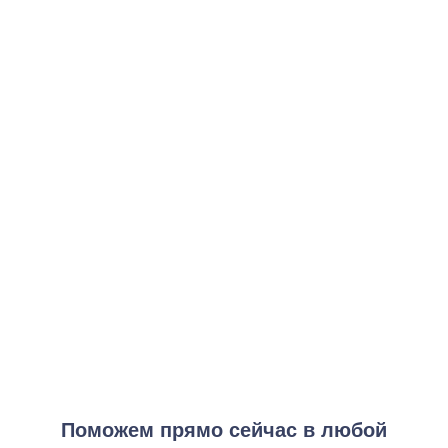
Классическое кодирование (Довженко)
от 3 500 ₽
Заказать услугу
Медикаментозное кодирование (Торпедо)
от 6 000 ₽
Заказать услугу
Комбинированное кодирование
от 10 000 ₽
Заказать услугу
Максимальная программа анонимного кодирования (с
сопровождением)
от 15 000 ₽
Заказать услугу
Поможем прямо сейчас в любой