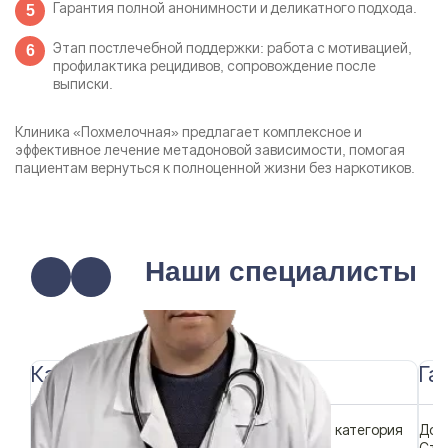
Гарантия полной анонимности и деликатного подхода.
Этап постлечебной поддержки: работа с мотивацией,
профилактика рецидивов, сопровождение после
выписки.
Клиника «Похмелочная» предлагает комплексное и
эффективное лечение метадоновой зависимости, помогая
пациентам вернуться к полноценной жизни без наркотиков.
Наши специалисты
Каримов Равиль Рамилович
Га
Должность:
Главный врач, терапевт, высшая категория
Дол
Стаж:
19 лет
Ста