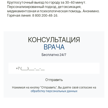
Круглосуточный выезд по городу за 30–60 минут.
Персонализированный подход, детоксикация,
Контакты
медикаментозная и психологическая помощь. Анонимно.
Горячая линия:
8 800 200-48-16
.
14 лет опыта в наркологии и психотерапии
8 800 200-48-16
Наркологическая помощь на дому
Бесплатно по РФ
Вызов врача нарколога по вашему адресу - 30 минут
Вызвать специалиста
КОНСУЛЬТАЦИЯ
ВРАЧА
ООО «Медицинская компания «Наркологический центр»
Бесплатно 24/7
г. Беломорск, ул. Мерецкова, 6
Электронная почта:
info@mk-narkolog-centr
Отправить
Нажимая на кнопку ”Отправить”, Вы даёте своё согласие на
обработку персональных данных