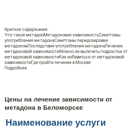
Краткое содержание:
Что такое метадон
Метадоновая зависимость
Симптомы
употребления метадона
Симптомы передозировки
метадоном
Последствия употребления метадона
Лечение
метадоновой зависимости
Можно ли вылечить подростка от
метадоновой зависимости
Как избавиться от метадоновой
зависимости
Где пройти лечение в Москве
Подробнее
Цены на лечение зависимости от
метадона в Беломорске
Наименование услуги