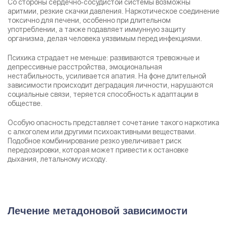
Со стороны сердечно-сосудистой системы возможны
аритмии, резкие скачки давления. Наркотическое соединение
токсично для печени, особенно при длительном
употреблении, а также подавляет иммунную защиту
Результаты поиска (0)
организма, делая человека уязвимым перед инфекциями.
Нажимая кнопку я соглашаюсь с
политикой
конфиденциальности
и
пользовательским соглашением
Психика страдает не меньше: развиваются тревожные и
Вызвать специалиста
депрессивные расстройства, эмоциональная
Нажимая кнопку я соглашаюсь с
политикой
нестабильность, усиливается апатия. На фоне длительной
конфиденциальности
и
пользовательским соглашением
зависимости происходит деградация личности, нарушаются
социальные связи, теряется способность к адаптации в
Отправить
обществе.
Особую опасность представляет сочетание такого наркотика
с алкоголем или другими психоактивными веществами.
Подобное комбинирование резко увеличивает риск
передозировки, которая может привести к остановке
дыхания, летальному исходу.
Лечение метадоновой зависимости