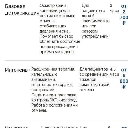
Осмотр врача,
Для
3
Базовая
от
капельница для
пациентов с
часа
2
детоксикация
снятия симптомов
лёгкой
70
отмены,
зависимостью
₽
стабилизация
или при
давления и сна.
разовом
Помогает быстро
употреблении
облегчить состояние
после прекращения
приёма метадона.
Расширенная терапия:
Для пациентов
4,5
Интенсив+
от
капельницы с
со средней или
часа
6
витаминами,
тяжёлой
80
гепатопротекторами,
симптоматикой
₽
ноотропами.
отмены
Седативная поддержка,
контроль ЭКГ, кислород.
Работа с осложнениями
отмены.
Полная программа:
Для
6