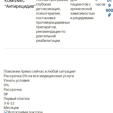
Комплекс
от
глубокая
пациентов с
часов
9
“Антирецидив”
детоксикация,
хронической
90
психотерапия,
зависимостью
₽
постановка
и рецидивами
противорецидивных
препаратов,
рекомендации по
длительной
реабилитации.
Поможем прямо сейчас в любой ситуации!
Рассрочка 0% на все медицинские услуги
Узнать условия
0
%
Рассрочка
0
₽
Первый платеж
3-6-12
Месяцев