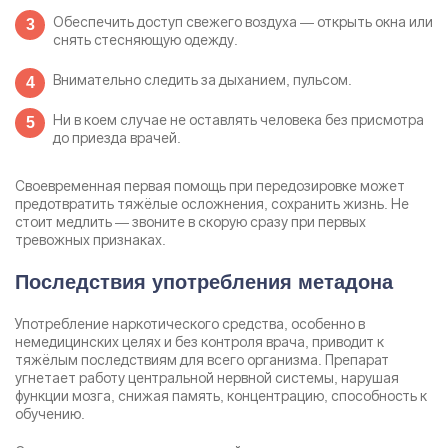
Обеспечить доступ свежего воздуха — открыть окна или
снять стесняющую одежду.
Внимательно следить за дыханием, пульсом.
Ни в коем случае не оставлять человека без присмотра
до приезда врачей.
Своевременная первая помощь при передозировке может
предотвратить тяжёлые осложнения, сохранить жизнь. Не
стоит медлить — звоните в скорую сразу при первых
тревожных признаках.
Последствия употребления метадона
Задать вопрос
Употребление наркотического средства, особенно в
Задайте свой вопрос и мы ответим вам
немедицинских целях и без контроля врача, приводит к
тяжёлым последствиям для всего организма. Препарат
Бесплатная консультация
угнетает работу центральной нервной системы, нарушая
Оставьте данные и мы вам перезвоним!
функции мозга, снижая память, концентрацию, способность к
обучению.
Поиск по сайту
Выбор города