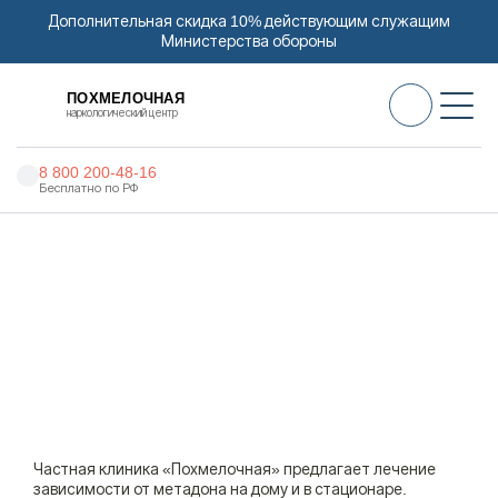
Дополнительная скидка 10% действующим служащим
Министерства обороны
ПОХМЕЛОЧНАЯ
наркологический центр
8 800 200-48-16
Бесплатно по РФ
Алкоголизм
Наркоцентр «Похмелочная» в Беломорске
Наркомания
Лечение зависимости от метадона
Наркология
Лечение метадоновой
Психиатрия
зависимости в Беломорске:
снятие ломки и реабилитация
Реабилитация
Цены
Частная клиника «Похмелочная» предлагает лечение
зависимости от метадона на дому и в стационаре.
О нас