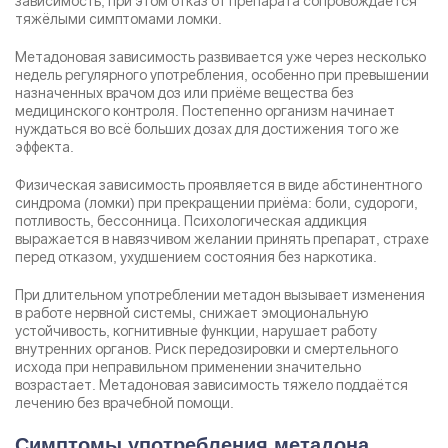
зависимость, при этом отказ от препарата сопровождается
тяжёлыми симптомами ломки.
Метадоновая зависимость развивается уже через несколько
недель регулярного употребления, особенно при превышении
назначенных врачом доз или приёме вещества без
медицинского контроля. Постепенно организм начинает
нуждаться во всё больших дозах для достижения того же
эффекта.
Физическая зависимость проявляется в виде абстинентного
синдрома (ломки) при прекращении приёма: боли, судороги,
потливость, бессонница. Психологическая аддикция
выражается в навязчивом желании принять препарат, страхе
перед отказом, ухудшением состояния без наркотика.
При длительном употреблении метадон вызывает изменения
в работе нервной системы, снижает эмоциональную
устойчивость, когнитивные функции, нарушает работу
внутренних органов. Риск передозировки и смертельного
исхода при неправильном применении значительно
возрастает. Метадоновая зависимость тяжело поддаётся
лечению без врачебной помощи.
Симптомы употребления метадона