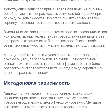
Действующее вещество применяется для лечения сильных
болей, а также в программах заместительной терапии при
опиоидной зависимости. Помогает снизить ломку и тягу к
героину, позволяя постепенно восстановить здоровье.
В медицине метадон назначается строго по показаниям и под
контролем врача. Нелегальное употребление препарата без
контроля — это злоупотребление, которое быстро ведёт к
развитию зависимости, тяжёлым последствиям для здоровья.
Медицинский метадон выпускается в виде раствора для
приёма внутрь, таблеток или инъекций. На нелегальном
рынке наркотик чаще встречается в форме таблеток белого,
розового или желтоватого цвета, иногда в виде порошка или
сиропа с разным оттенком.
Метадоновая зависимость
Аддикция от метадона — это состояние, при котором
организм привыкает к постоянному приёму вещества,
требует его для нормального функционирования. Метадон
вызывает как физическую, так и психологическую