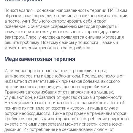
Психотерапия – основная направленность терапии ТР. Таким
образом, врач определяет причины возникновения патологии,
а после, учит больного контролировать себя и свое
поведение. Сочетание современных методов приводит к
тому, что снижается чувствительность к провоцирующим
фактором. Плюс, у человека появляется сильная мотивация
решить проблему. Поэтому сеансы у психолога – важный
момент лечения тревожного расстройства.
Медикаментозная терапия
Из медпрепаратов назначаются: транквилизаторы,
антидепрессанты и адреноблокаторы. Последние помогают
избавиться от вегетативных признаков болезни: высокого
артериального давления, учащенного сердцебиения.
Транквилизаторы избавляют от напряжения в мышцах,
улучшают сон, избавляют от чувство страха и тревожности.
Но медикаменты этого типа вызывают зависимость. По этой
причине их принимают коротким курсом, и лишь в случае
острой необходимости. Также при приеме транквилизаторов
требуется предельная осторожность: потребление спиртного
вместе с такими лекарствами может привести к остановке
дыхания. Их потребление не рекомендованы людям, от