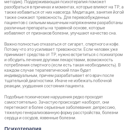
методик). Поддерживающая психотерапия поможет
разобраться в причинах и моментах, которые влияют на ТР, а
также избавиться от них навсегда. Медитация, занятия йогой
также снижают тревожность. Для перевозбужденных
пациентов с сильным мышечным напряжением разработаны
различные препараты на травяной основе, которые
избавляют от признаков болезни, улучшают качество сна.
Важно полностью отказаться от сигарет, спиртного и кофе.
Потому что это усиливает тревожности. Если человек уже
принимает средства от ТР, нужно встретиться с психиатром
и обсудить лечение другими лекарствами, возможность
потребления спиртного (если есть такая необходимость). В
каждом случае терапевтический план будет
индивидуальным, причем разрабатывает его врач после
тщательной диагностики. Иначе не избежать побочной
реакции, ухудшения состояния пациента.
Подобные психические нарушения редко проходят
самостоятельно. Зачастую происходит наоборот, они
перетекают в более серьезные заболевания: депрессию,
тяжелую генерализованную форму расстройства, болезни
сердца и сосудов, язвенные болезни.
Психотерапия