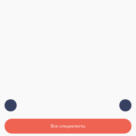
Должность:
Главный врач, терапевт, высшая
категория
Стаж:
19 лет
Все специалисты