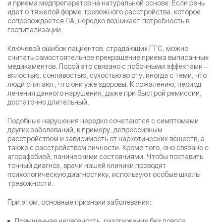
и приема медпрепаратов на натуральной основе. Если речь
идет о тяжелой форме тревожного расстройства, которое
сопровождается ПА, нередко возникает потребность в
госпитализации.
Ключевой ошибок пациентов, страдающих ГТС, можно
считать самостоятельное прекращение приема выписанных
медикаментов. Порой это связано с побочными эффектами –
вялостью, сонливостью, сухостью во рту, иногда с теми, что
люди считают, что они уже здоровы. К сожалению, период
лечения данного нарушения, даже при быстрой ремиссии,
достаточно длительный.
Подобные нарушения нередко сочетаются с симптомами
других заболеваний, к примеру, депрессивным
расстройством и зависимость от наркотических веществ, а
также с расстройством личности. Кроме того, оно связано с
агорафобией, паническими состояниями. Чтобы поставить
точный диагноз, врачи нашей клиники проводят
психологическую диагностику, используют особые шкалы
тревожности.
При этом, основные признаки заболевания:
Повышенная нервозность, раздражение без повода.