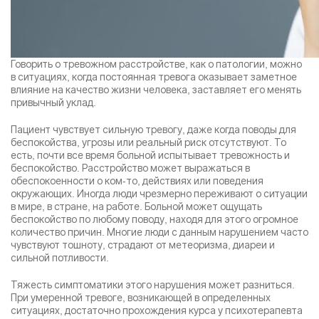
Результаты поиска (0)
Нажимая кнопку я соглашаюсь с
политикой
Говорить о тревожном расстройстве, как о патологии, можно
конфиденциальности
и
пользовательским соглашением
в ситуациях, когда постоянная тревога оказывает заметное
влияние на качество жизни человека, заставляет его менять
Вызвать специалиста
Нажимая кнопку я соглашаюсь с
политикой
привычный уклад.
конфиденциальности
и
пользовательским соглашением
Пациент чувствует сильную тревогу, даже когда поводы для
Отправить
беспокойства, угрозы или реальный риск отсутствуют. То
есть, почти все время больной испытывает тревожность и
беспокойство. Расстройство может выражаться в
обеспокоенности о ком-то, действиях или поведения
окружающих. Иногда люди чрезмерно переживают о ситуации
в мире, в стране, на работе. Больной может ощущать
беспокойство по любому поводу, находя для этого огромное
количество причин. Многие люди с данным нарушением часто
чувствуют тошноту, страдают от метеоризма, диареи и
сильной потливости.
Тяжесть симптоматики этого нарушения может разниться.
При умеренной тревоге, возникающей в определенных
ситуациях, достаточно прохождения курса у психотерапевта