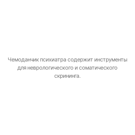
Чемоданчик психиатра содержит инструменты
для неврологического и соматического
скрининга.
Тонометр
Замер давления для оценки общего состояния.
Стетоскоп
Базовая аускультация перед выпиской рецептов.