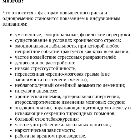
мозгов?
Что относится к факторам повышенного риска и
одновременно становится показанием к инфузионным
вливаниям:
умственные, эмоциональные, физические перегрузки;
существование в условиях хронического стресса;
эмоциональная лабильность, при которой любое
неприятное событие трактуется как крах всей жизни;
частое воздействие стрессовых раздражителей;
депрессивное расстройство;
низкая стрессоустойчивость;
перенесенная черепно-мозговая травма (вне
зависимости от степени тяжести);
неблагополучный семейный анамнез по деменции;
инсульт в анамнезе;
хроническая ишемия, артериальная гипертензия,
атеросклеротические изменения мозговых сосудов;
эндокринопатии, поражающие щитовидную железу и
искажающие секрецию тиреоидных гормонов;
большой стаж табакокурения;
частое употребление алкогольных напитков;
наркотическая зависимость;
работа на вредном производстве.