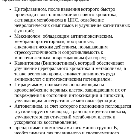
Цитофлавином, после введения которого быстро
происходит восстановление мозгового кровотока,
активация метаболизма в ЦНС, ослабление
неврологических симптомов и улучшение когнитивных
функций;
Мексидолом, обладающим антигипоксическим,
мембранопротекторным, ноотропным,
анксиолитическим действием, повышающим
стрессоустойчивость и сопротивляемость к
многочисленным повреждающим факторам;
Кавинтоном (Винпоцетином), который обеспечивает
улучшение церебрального кровотока и метаболизма, а
также реологию крови, снижает активность ряда
аминокислот с цитотоксическим потенциалом;
Пирацетамом, положительно влияющим на
кровоснабжение нервных клеток, защищающим их от
повреждения в состоянии интоксикации и гипоксии,
улучшающим интегративные мозговые функции;
Актовегином, за счет которого полноценно поглощается
и утилизируется кислород, транспортируется глюкоза,
улучшается энергетический метаболизм клеток и
ускоряется их восстановление;
препаратами с комплексами витаминов группы B,
необходимыми для правильного и своевременного