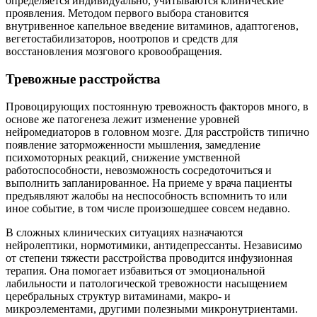
определяется индивидуально, учитываются клинические
проявления. Методом первого выбора становится
внутривенное капельное введение витаминов, адаптогенов,
вегетостабилизаторов, ноотропов и средств для
восстановления мозгового кровообращения.
Тревожные расстройства
Провоцирующих постоянную тревожность факторов много, в
основе же патогенеза лежит изменение уровней
нейромедиаторов в головном мозге. Для расстройств типично
появление заторможенности мышления, замедление
психомоторных реакций, снижение умственной
работоспособности, невозможность сосредоточиться и
выполнить запланированное. На приеме у врача пациенты
предъявляют жалобы на неспособность вспомнить то или
иное событие, в том числе произошедшее совсем недавно.
В сложных клинических ситуациях назначаются
нейролептики, нормотимики, антидепрессанты. Независимо
от степени тяжести расстройства проводится инфузионная
терапия. Она помогает избавиться от эмоциональной
лабильности и патологической тревожности насыщением
церебральных структур витаминами, макро- и
микроэлементами, другими полезными микронутриентами.