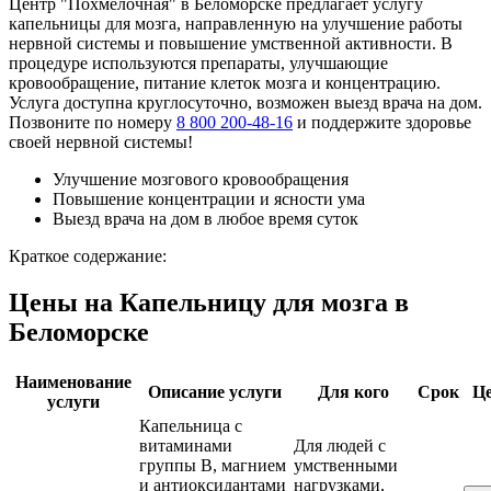
Центр "Похмелочная" в Беломорске предлагает услугу
капельницы для мозга, направленную на улучшение работы
нервной системы и повышение умственной активности. В
процедуре используются препараты, улучшающие
кровообращение, питание клеток мозга и концентрацию.
Услуга доступна круглосуточно, возможен выезд врача на дом.
Позвоните по номеру
8 800 200-48-16
и поддержите здоровье
своей нервной системы!
Улучшение мозгового кровообращения
Повышение концентрации и ясности ума
Выезд врача на дом в любое время суток
Краткое содержание:
Цены на Капельницу для мозга в
Беломорске
Наименование
Описание услуги
Для кого
Срок
Ц
услуги
Капельница с
витаминами
Для людей с
группы B, магнием
умственными
и антиоксидантами
нагрузками,