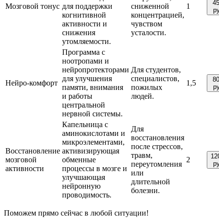
4
Мозговой тонус
для поддержки
сниженной
1
р
когнитивной
концентрацией,
активности и
чувством
снижения
усталости.
утомляемости.
Программа с
ноотропами и
нейропротекторами
Для студентов,
для улучшения
специалистов,
8
Нейро-комфорт
1,5
памяти, внимания
пожилых
р
и работы
людей.
центральной
нервной системы.
Капельница с
Для
аминокислотами и
восстановления
микроэлементами,
после стрессов,
Восстановление
активизирующая
травм,
12
мозговой
обменные
2
переутомления
р
активности
процессы в мозге и
или
улучшающая
длительной
нейронную
болезни.
проводимость.
Поможем прямо сейчас в любой ситуации!