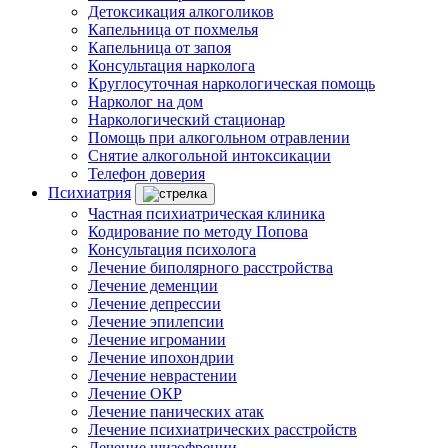
Детоксикация алкоголиков
Капельница от похмелья
Капельница от запоя
Консультация нарколога
Круглосуточная наркологическая помощь
Нарколог на дом
Наркологический стационар
Помощь при алкогольном отравлении
Снятие алкогольной интоксикации
Телефон доверия
Психиатрия
Частная психиатрическая клиника
Кодирование по методу Попова
Консультация психолога
Лечение биполярного расстройства
Лечение деменции
Лечение депрессии
Лечение эпилепсии
Лечение игромании
Лечение ипохондрии
Лечение неврастении
Лечение ОКР
Лечение панических атак
Лечение психиатрических расстройств
Лечение шизофрении